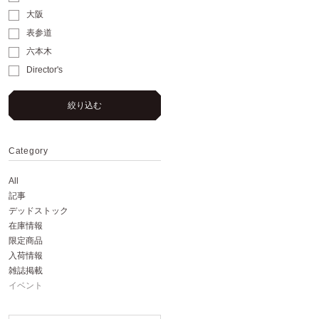
大阪
表参道
六本木
Director's
絞り込む
Category
All
記事
デッドストック
在庫情報
限定商品
入荷情報
雑誌掲載
イベント