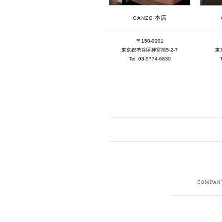
本店
GANZO
〒150-0001
東京都渋谷区神宮前5-2-7
東
Tel. 03-5774-6830
FACEBOOK
I
CRUIT
PRIVACY POLICY
CONTACT
SITEMAP