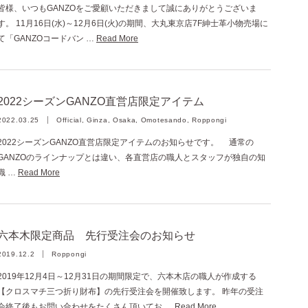
皆様、いつもGANZOをご愛顧いただきまして誠にありがとうございま
す。 11月16日(水)～12月6日(火)の期間、大丸東京店7F紳士革小物売場に
て「GANZOコードバン …
Read More
2022シーズンGANZO直営店限定アイテム
2022.03.25
Official, Ginza, Osaka, Omotesando, Roppongi
2022シーズンGANZO直営店限定アイテムのお知らせです。 通常の
GANZOのラインナップとは違い、各直営店の職人とスタッフが独自の知
識 …
Read More
六本木限定商品 先行受注会のお知らせ
2019.12.2
Roppongi
2019年12月4日～12月31日の期間限定で、六本木店の職人が作成する
【クロスマチ三つ折り財布】の先行受注会を開催致します。 昨年の受注
会終了後もお問い合わせをたくさん頂いてお …
Read More