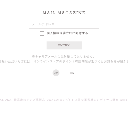
MAIL MAGAZINE
個人情報保護方針
に同意する
ENTRY
※キャリアメールには対応しておりません。
登録いただいた方には、オンラインストアのポイント有効期限が近づくとお知らせが届き
AJIOKA.
|
最高級のメンズ革製品 GANZO(ガンゾ)
上質な革素材のレディース財布 Epoi