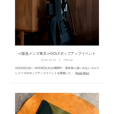
2023年12月 [7]
2023年11月 [6]
2023年9月 [4]
2023年8月 [6]
2023年7月 [4]
2023年6月 [5]
≪阪急メンズ東京≫GOLFポップアップイベント
2023年5月 [4]
2025.10.21
Official
2023年4月 [6]
10月22日(水)～10月28日(火)の期間中、普段取り扱いのないゴルフ
2023年3月 [2]
シリーズのポップアップイベントを開催いた …
Read More
2023年2月 [4]
2022年12月 [2]
2022年11月 [2]
2022年10月 [1]