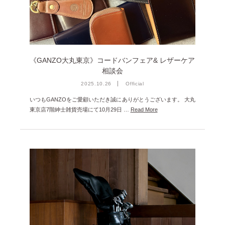
2025年1月 [1]
2024年12月 [2]
2024年11月 [5]
《GANZO大丸東京》コードバンフェア& レザーケア
2024年10月 [5]
相談会
2024年9月 [5]
2025.10.26
Official
2024年8月 [2]
いつもGANZOをご愛顧いただき誠にありがとうございます。 大丸
東京店7階紳士雑貨売場にて10月29日 …
Read More
2024年7月 [6]
2024年6月 [4]
2024年5月 [4]
2024年4月 [3]
2024年3月 [10]
2024年2月 [1]
2024年1月 [1]