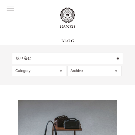
絞り込む
OFFICIAL
銀座
Category
Archive
All
名古屋
All
大阪
記事
2026年8月 [1]
表参道
六本木
デッドストック
2026年7月 [4]
Director's
在庫情報
2026年6月 [2]
限定商品
2026年5月 [1]
絞り込む
入荷情報
2026年4月 [7]