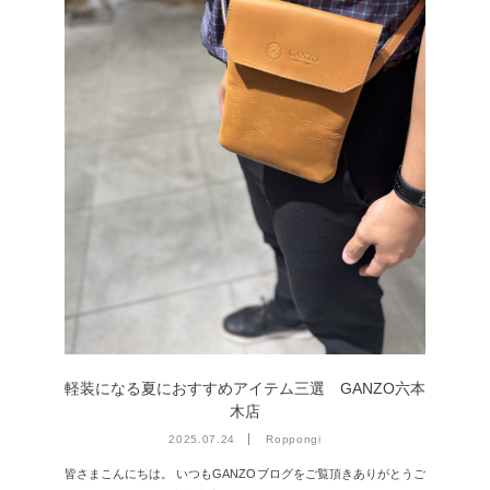
雑誌掲載
2026年3月 [5]
イベント
2026年1月 [2]
2025年12月 [2]
2025年11月 [6]
2025年10月 [8]
2025年9月 [8]
2025年8月 [5]
2025年7月 [3]
2025年6月 [3]
2025年5月 [3]
軽装になる夏におすすめアイテム三選 GANZO六本
2025年4月 [7]
木店
2025年3月 [1]
2025.07.24
Roppongi
2025年2月 [5]
皆さまこんにちは。 いつもGANZOブログをご覧頂きありがとうご