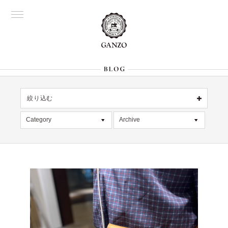
絞り込む
OFFICIAL
銀座
Category
Archive
All
名古屋
All
大阪
記事
2026年8月 [1]
表参道
六本木
デッドストック
2026年7月 [4]
Director's
在庫情報
2026年6月 [2]
限定商品
2026年5月 [1]
絞り込む
入荷情報
2026年4月 [7]