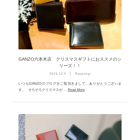
雑誌掲載
2026年3月 [5]
イベント
2026年1月 [2]
2025年12月 [2]
2025年11月 [6]
2025年10月 [8]
GANZO六本木店 クリスマスギフトにおススメのシ
2025年9月 [8]
リーズ！！
2025年8月 [5]
2024.12.5
Roppongi
2025年7月 [3]
いつもGANZOのブログをご覧頂きまして、ありがとうございま
す。 そろそろクリスマスが …
Read More
2025年6月 [3]
2025年5月 [3]
2025年4月 [7]
2025年3月 [1]
2025年2月 [5]