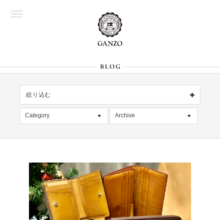
絞り込む
OFFICIAL
銀座
Category
Archive
All
名古屋
All
大阪
記事
2026年8月 [1]
表参道
六本木
デッドストック
2026年7月 [4]
Director's
在庫情報
2026年6月 [2]
限定商品
2026年5月 [1]
絞り込む
入荷情報
2026年4月 [7]