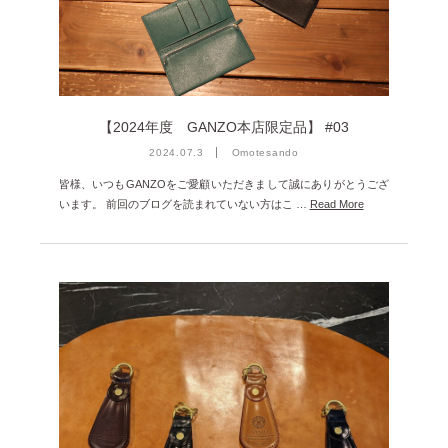
2023年12月 [7]
2023年11月 [6]
2023年9月 [4]
2023年8月 [6]
【2024年度 GANZO本店限定品】 #03
2023年7月 [4]
2024.07.3
Omotesando
2023年6月 [5]
皆様、いつもGANZOをご愛顧いただきまして誠にありがとうござ
います。 前回のブログを読まれていない方はこ …
Read More
2023年5月 [4]
2023年4月 [6]
2023年3月 [2]
2023年2月 [4]
2022年12月 [2]
2022年11月 [2]
2022年10月 [1]