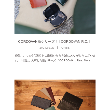
2025年1月 [1]
2024年12月 [2]
2024年11月 [5]
2024年10月 [5]
2024年9月 [5]
CORDOVAN新シリーズ ‼【CORDOVAN R.C.】
2024年8月 [2]
2024.08.28
Official
2024年7月 [6]
皆様、いつもGAZNOをご愛顧いただき誠にありがとうございま
す。 今回は、入荷した新シリーズ ”CORDOVA …
Read More
2024年6月 [4]
2024年5月 [4]
2024年4月 [3]
2024年3月 [10]
2024年2月 [1]
2024年1月 [1]