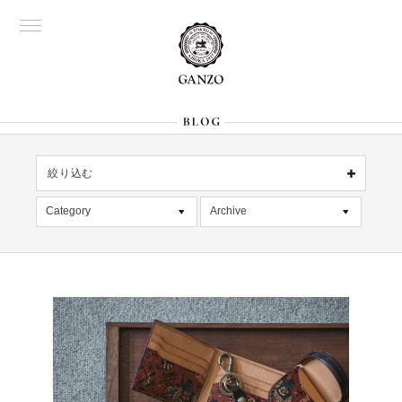
絞り込む
名古屋
OFFICIAL
Category
Archive
All
銀座
All
大阪
限定商品
2026年8月 [1]
表参道
六本木
記事
2026年7月 [4]
Director's
デッドストック
2026年6月 [2]
在庫情報
2026年5月 [1]
絞り込む
入荷情報
2026年4月 [7]