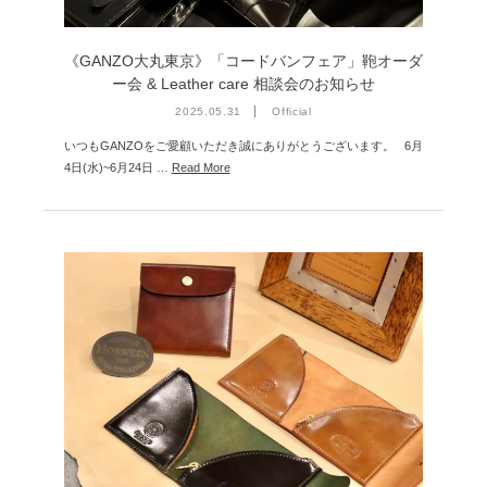
2022年9月 [1]
2022年8月 [1]
《GANZO大丸東京》「コードバンフェア」鞄オーダ
2022年5月 [1]
ー会 & Leather care 相談会のお知らせ
2025.05.31
Official
2022年4月 [3]
いつもGANZOをご愛顧いただき誠にありがとうございます。 6月
2022年3月 [3]
4日(水)~6月24日 …
Read More
2022年2月 [2]
2020年8月 [1]
2019年12月 [1]
2019年11月 [2]
2019年10月 [1]
2019年3月 [1]
2018年5月 [1]