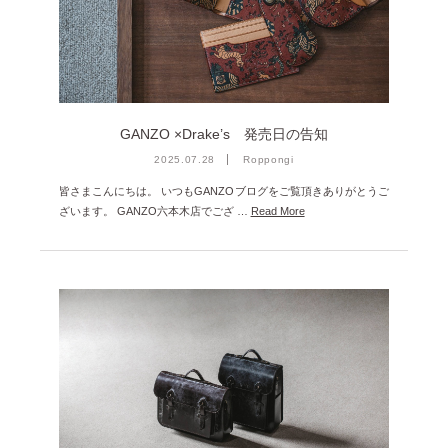
雑誌掲載
2026年3月 [5]
イベント
2026年1月 [2]
2025年12月 [2]
2025年11月 [6]
GANZO ×Drake’s 発売日の告知
2025年10月 [8]
2025.07.28
Roppongi
皆さまこんにちは。 いつもGANZOブログをご覧頂きありがとうご
2025年9月 [8]
ざいます。 GANZO六本木店でござ …
Read More
2025年8月 [5]
2025年7月 [3]
2025年6月 [3]
2025年5月 [3]
2025年4月 [7]
2025年3月 [1]
2025年2月 [5]