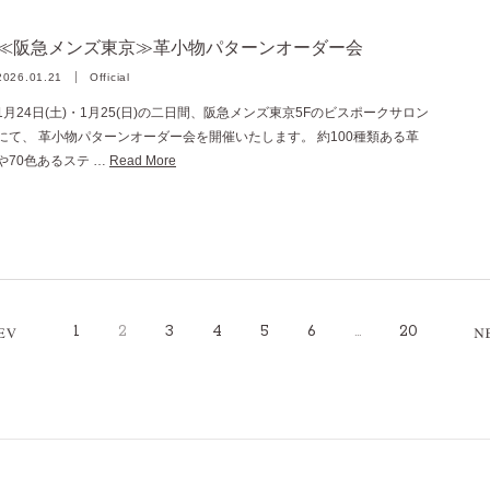
≪阪急メンズ東京≫革小物パターンオーダー会
2026.01.21
Official
1月24日(土)・1月25(日)の二日間、阪急メンズ東京5Fのビスポークサロン
にて、 革小物パターンオーダー会を開催いたします。 約100種類ある革
や70色あるステ …
Read More
1
2
3
4
5
6
…
20