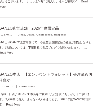
がとうございます。 いよいよ”4月”に突入し、様々な環境や” …
Read
More
GANZO直営店舗 2026年度限定品
2026.04.1
Ginza, Osaka, Omotesando, Roppongi
4/1よりGANZO直営店舗にて、各直営店舗限定品の受注が開始となりま
す。 詳細については、下記日程で各店ブログで公開いたします。 …
Read More
GANZO本店 【エンカウントウォレット】受注締め切
り僅か
2026.03.15
Omotesando
皆様、日頃よりGANZO本店をご愛顧いただき誠にありがとうございま
す。 3月中旬に突入、まもなく4月を迎えます。 2025年度GANZO本店限
定 …
Read More