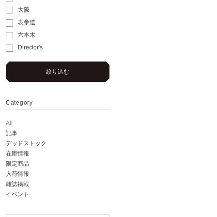
大阪
表参道
六本木
Director's
絞り込む
Category
All
記事
デッドストック
在庫情報
限定商品
入荷情報
雑誌掲載
イベント