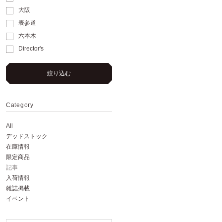
大阪
表参道
六本木
Director's
絞り込む
Category
All
デッドストック
在庫情報
限定商品
記事
入荷情報
雑誌掲載
イベント