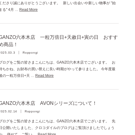
くださり誠にありがとうございます。 新しい出会いや新しい物事が "始
まる" 4月 …
Read More
GANZO六本木店 一粒万倍日+天赦日+寅の日 おすす
め商品！
2025.03.3
Roppongi
ブログをご覧の皆さまこんにちは、GANZO六本木店でございます。 お
待ちかね、お財布の買い替えに良い時期がやって参りました。 今年度最
後の一粒万倍日+天 …
Read More
GANZO六本木店 AVONシリーズについて！
2025.02.14
Roppongi
ブログをご覧の皆さまこんにちは、GANZO六本木店でございます。 先
日公開いたしました、クロコダイルのブログはご覧頂けましたでしょう
か。 併せて、ご覧い …
Read More