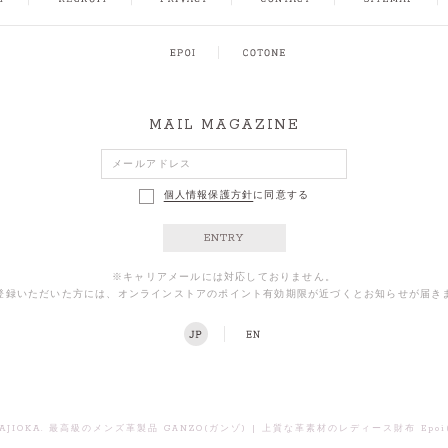
MAIL MAGAZINE
個人情報保護方針
に同意する
ENTRY
※キャリアメールには対応しておりません。
登録いただいた方には、オンラインストアのポイント有効期限が近づくとお知らせが届き
AJIOKA.
|
最高級のメンズ革製品 GANZO(ガンゾ)
上質な革素材のレディース財布 Epoi