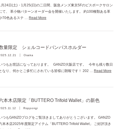
1月24日(土)・1月25(日)の二日間、阪急メンズ東京5Fのビスポークサロン
にて、 革小物パターンオーダー会を開催いたします。 約100種類ある革
や70色あるステ …
Read More
数量限定 シェルコードバンパスホルダー
2025.12.21
Osaka
いつもお世話になっております。 GANZO大阪店です。 今年も残り数日
となり、何かとご多忙にされている皆様に朗報です！ 202 …
Read More
六本木店限定「BUTTERO Trifold Wallet」の新色
2025.11.12
Roppongi
いつもGANZOブログをご覧頂きましてありがとうございます。 GANZO
六本木店2025年度限定アイテム「BUTTERO Trifold Wallet」 ご好評頂き