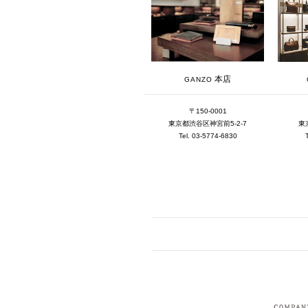
本店
GANZO
〒150-0001
東京都渋谷区神宮前5-2-7
東
Tel. 03-5774-6830
FACEBOOK
I
CRUIT
PRIVACY POLICY
CONTACT
SITEMAP