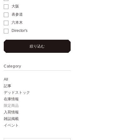
大阪
表参道
六本木
Director's
絞り込む
Category
All
記事
デッドストック
在庫情報
限定商品
入荷情報
雑誌掲載
イベント