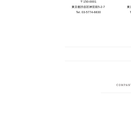
〒150-0001
東京都渋谷区神宮前5-2-7
東
Tel. 03-5774-6830
FACEBOOK
I
CRUIT
PRIVACY POLICY
CONTACT
SITEMAP