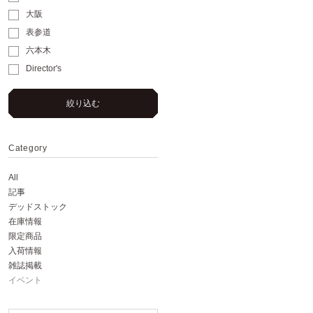
大阪
表参道
六本木
Director's
絞り込む
Category
All
記事
デッドストック
在庫情報
限定商品
入荷情報
雑誌掲載
イベント