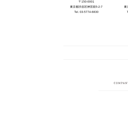
〒150-0001
東京都渋谷区神宮前5-2-7
東
Tel. 03-5774-6830
FACEBOOK
I
CRUIT
PRIVACY POLICY
CONTACT
SITEMAP