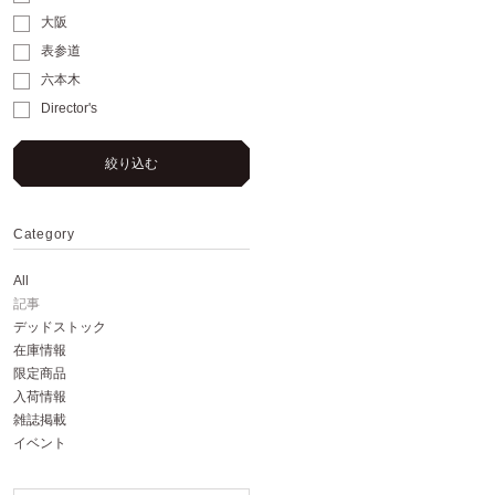
大阪
表参道
六本木
Director's
絞り込む
Category
All
記事
デッドストック
在庫情報
限定商品
入荷情報
雑誌掲載
イベント