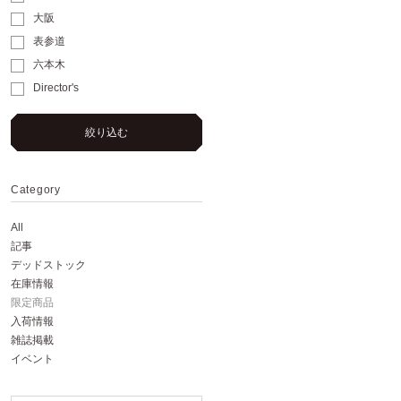
大阪
表参道
六本木
Director's
絞り込む
Category
All
記事
デッドストック
在庫情報
限定商品
入荷情報
雑誌掲載
イベント