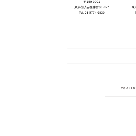
〒150-0001
東京都渋谷区神宮前5-2-7
東
Tel. 03-5774-6830
FACEBOOK
I
CRUIT
PRIVACY POLICY
CONTACT
SITEMAP