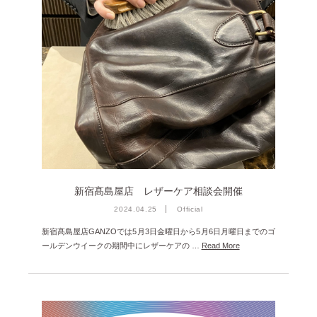
雑誌掲載
2026年1月 [2]
イベント
2025年12月 [2]
2025年11月 [6]
2025年10月 [8]
2025年9月 [8]
2025年8月 [5]
2025年7月 [3]
2025年6月 [3]
新宿髙島屋店 レザーケア相談会開催
2025年5月 [3]
2024.04.25
Official
新宿髙島屋店GANZOでは5月3日金曜日から5月6日月曜日までのゴ
2025年4月 [7]
ールデンウイークの期間中にレザーケアの …
Read More
2025年3月 [1]
2025年2月 [5]
2025年1月 [1]