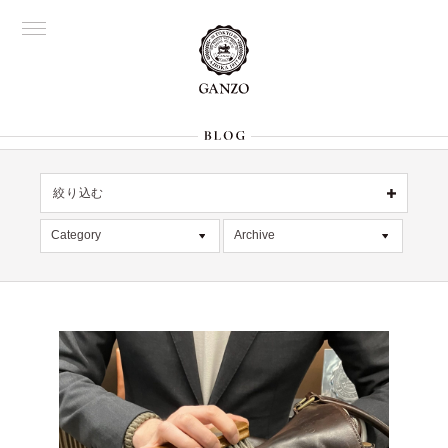
絞り込む
OFFICIAL
銀座
Category
Archive
All
名古屋
All
大阪
記事
2026年7月 [4]
表参道
六本木
デッドストック
2026年6月 [2]
Director's
在庫情報
2026年5月 [1]
限定商品
2026年4月 [7]
絞り込む
入荷情報
2026年3月 [5]