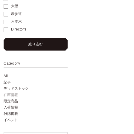
大阪
表参道
六本木
Director's
絞り込む
Category
All
記事
デッドストック
在庫情報
限定商品
入荷情報
雑誌掲載
イベント