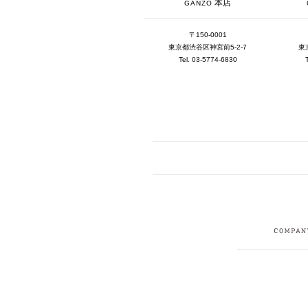
本店
GANZO
〒150-0001
東京都渋谷区神宮前5-2-7
東
Tel. 03-5774-6830
FACEBOOK
I
CRUIT
PRIVACY POLICY
CONTACT
SITEMAP