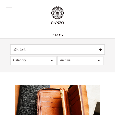
絞り込む
OFFICIAL
銀座
Category
Archive
All
名古屋
All
大阪
記事
2026年7月 [4]
表参道
六本木
デッドストック
2026年6月 [2]
Director's
在庫情報
2026年5月 [1]
限定商品
2026年4月 [7]
絞り込む
入荷情報
2026年3月 [5]