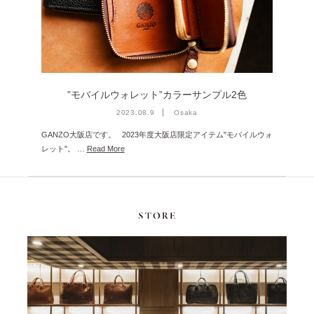
雑誌掲載
2026年1月 [2]
イベント
2025年12月 [2]
2025年11月 [6]
2025年10月 [8]
”モバイルウォレット”カラーサンプル2色
2025年9月 [8]
2023.08.9
Osaka
GANZO大阪店です。 2023年度大阪店限定アイテム"モバイルウォ
2025年8月 [5]
レット"。 …
Read More
2025年7月 [3]
2025年6月 [3]
2025年5月 [3]
2025年4月 [7]
2025年3月 [1]
2025年2月 [5]
2025年1月 [1]