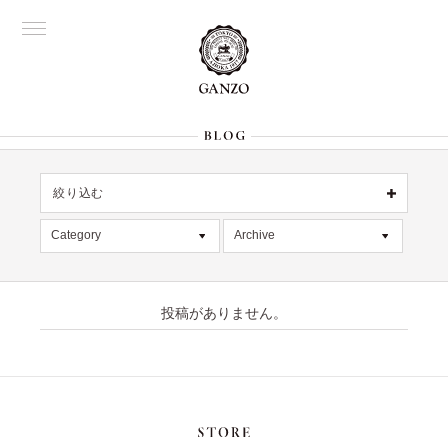
絞り込む
OFFICIAL
銀座
Category
Archive
All
名古屋
All
大阪
記事
2026年8月 [1]
表参道
六本木
投稿がありません。
デッドストック
2026年7月 [4]
Director's
在庫情報
2026年6月 [2]
限定商品
2026年5月 [1]
絞り込む
入荷情報
2026年4月 [7]