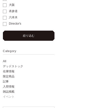
大阪
表参道
六本木
Director's
絞り込む
Category
All
デッドストック
在庫情報
限定商品
記事
入荷情報
雑誌掲載
イベント