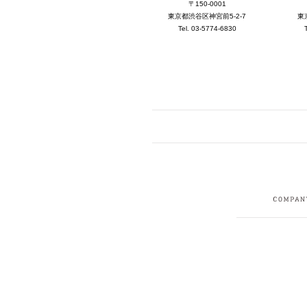
〒150-0001
東京都渋谷区神宮前5-2-7
東
Tel. 03-5774-6830
FACEBOOK
I
CRUIT
PRIVACY POLICY
CONTACT
SITEMAP