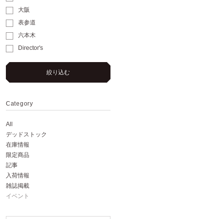
大阪
表参道
六本木
Director's
絞り込む
Category
All
デッドストック
在庫情報
限定商品
記事
入荷情報
雑誌掲載
イベント