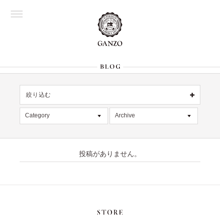
絞り込む
OFFICIAL
銀座
Category
Archive
All
名古屋
All
大阪
記事
2026年8月 [1]
表参道
六本木
投稿がありません。
デッドストック
2026年7月 [4]
Director's
在庫情報
2026年6月 [2]
限定商品
2026年5月 [1]
絞り込む
入荷情報
2026年4月 [7]