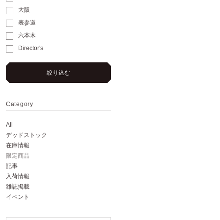
大阪
表参道
六本木
Director's
絞り込む
Category
All
デッドストック
在庫情報
限定商品
記事
入荷情報
雑誌掲載
イベント