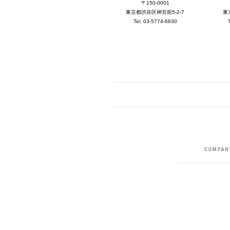
〒150-0001
東京都渋谷区神宮前5-2-7
東
Tel. 03-5774-6830
FACEBOOK
I
CRUIT
PRIVACY POLICY
CONTACT
SITEMAP