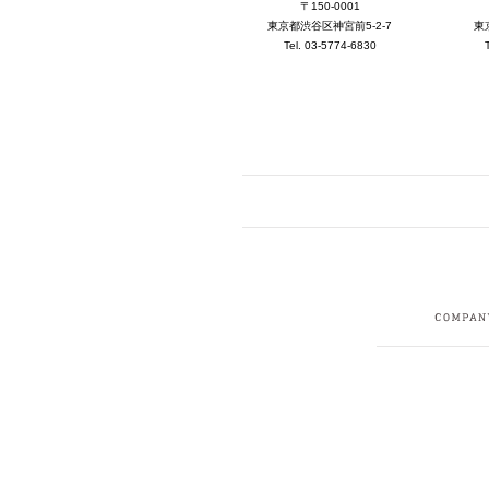
〒150-0001
東京都渋谷区神宮前5-2-7
東
Tel. 03-5774-6830
FACEBOOK
I
CRUIT
PRIVACY POLICY
CONTACT
SITEMAP