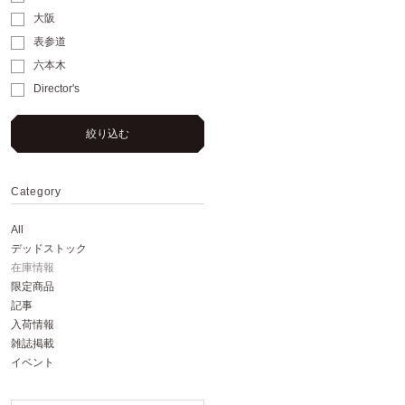
大阪
表参道
六本木
Director's
絞り込む
Category
All
デッドストック
在庫情報
限定商品
記事
入荷情報
雑誌掲載
イベント