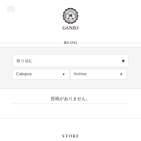
絞り込む
OFFICIAL
銀座
Category
Archive
All
名古屋
All
大阪
記事
2026年8月 [1]
表参道
六本木
投稿がありません。
デッドストック
2026年7月 [4]
Director's
在庫情報
2026年6月 [2]
限定商品
2026年5月 [1]
絞り込む
入荷情報
2026年4月 [7]