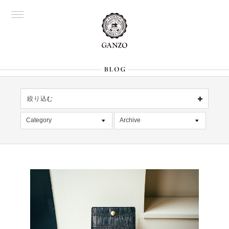
絞り込む
OFFICIAL
銀座
Category
Archive
All
名古屋
All
大阪
記事
2026年8月 [1]
表参道
六本木
デッドストック
2026年7月 [4]
Director's
在庫情報
2026年6月 [2]
限定商品
2026年5月 [1]
絞り込む
入荷情報
2026年4月 [7]