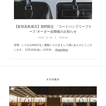
2025年1月 [1]
2024年12月 [2]
2024年11月 [5]
【新宿高島屋店】期間限定 ”コードバンブリーフケ
2024年10月 [5]
ース”オーダー会開催のお知らせ
2024年9月 [5]
2022.12.16
Official
2024年8月 [2]
皆様、いつもGANZOをご愛顧いただきまして誠にありがとうござ
います。 12月16日(金)～12月25 …
Read More
2024年7月 [6]
2024年6月 [4]
2024年5月 [4]
2024年4月 [3]
2024年3月 [10]
2024年2月 [1]
2024年1月 [1]