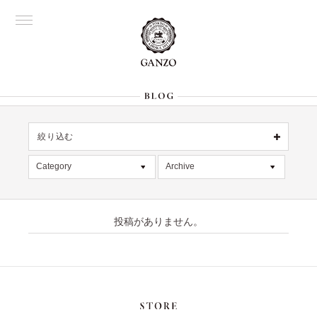
絞り込む
OFFICIAL
銀座
Category
Archive
All
名古屋
All
大阪
デッドストック
2026年8月 [1]
表参道
六本木
投稿がありません。
在庫情報
2026年7月 [4]
Director's
限定商品
2026年6月 [2]
記事
2026年5月 [1]
絞り込む
入荷情報
2026年4月 [7]