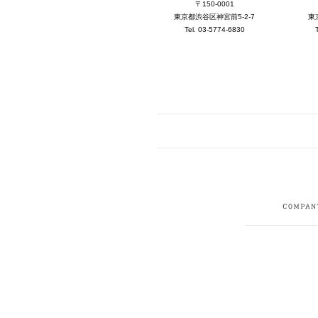
〒150-0001
東京都渋谷区神宮前5-2-7
東
Tel. 03-5774-6830
FACEBOOK
I
CRUIT
PRIVACY POLICY
CONTACT
SITEMAP