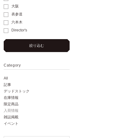
大阪
表参道
六本木
Director's
絞り込む
Category
All
記事
デッドストック
在庫情報
限定商品
入荷情報
雑誌掲載
イベント