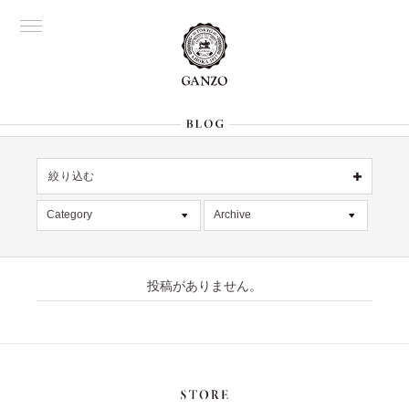
絞り込む
OFFICIAL
銀座
Category
Archive
All
名古屋
All
大阪
記事
2026年7月 [4]
表参道
六本木
投稿がありません。
デッドストック
2026年6月 [2]
Director's
在庫情報
2026年5月 [1]
限定商品
2026年4月 [7]
絞り込む
入荷情報
2026年3月 [5]