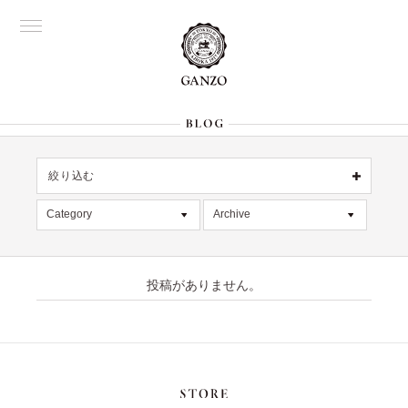
絞り込む
OFFICIAL
銀座
Category
Archive
All
名古屋
All
大阪
記事
2026年8月 [1]
表参道
六本木
投稿がありません。
デッドストック
2026年7月 [4]
Director's
在庫情報
2026年6月 [2]
限定商品
2026年5月 [1]
絞り込む
入荷情報
2026年4月 [7]