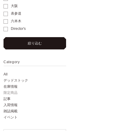
大阪
表参道
六本木
Director's
絞り込む
Category
All
デッドストック
在庫情報
限定商品
記事
入荷情報
雑誌掲載
イベント