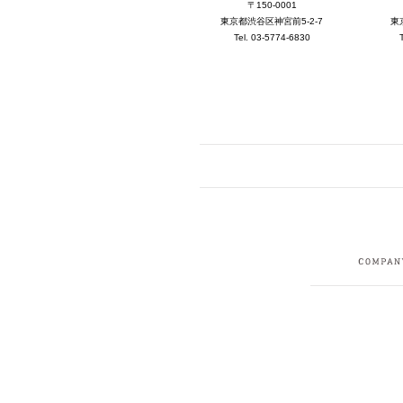
〒150-0001
東京都渋谷区神宮前5-2-7
東
Tel. 03-5774-6830
FACEBOOK
I
CRUIT
PRIVACY POLICY
CONTACT
SITEMAP