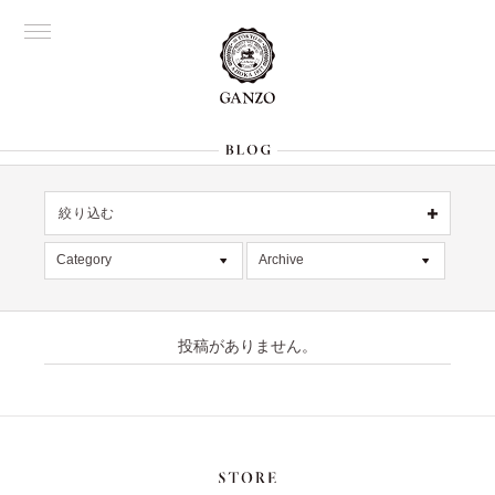
絞り込む
名古屋
OFFICIAL
Category
Archive
All
銀座
All
大阪
限定商品
2026年8月 [1]
表参道
六本木
投稿がありません。
記事
2026年7月 [4]
Director's
デッドストック
2026年6月 [2]
在庫情報
2026年5月 [1]
絞り込む
入荷情報
2026年4月 [7]