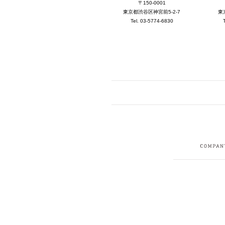
〒150-0001
東京都渋谷区神宮前5-2-7
東
Tel. 03-5774-6830
FACEBOOK
I
CRUIT
PRIVACY POLICY
CONTACT
SITEMAP