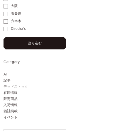
大阪
表参道
六本木
Director's
絞り込む
Category
All
記事
デッドストック
在庫情報
限定商品
入荷情報
雑誌掲載
イベント