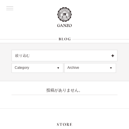
絞り込む
OFFICIAL
銀座
Category
Archive
All
名古屋
All
大阪
デッドストック
2026年8月 [1]
表参道
六本木
投稿がありません。
在庫情報
2026年7月 [4]
Director's
限定商品
2026年6月 [2]
記事
2026年5月 [1]
絞り込む
入荷情報
2026年4月 [7]