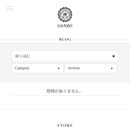
絞り込む
OFFICIAL
銀座
Category
Archive
All
名古屋
All
大阪
デッドストック
2026年8月 [1]
表参道
六本木
投稿がありません。
在庫情報
2026年7月 [4]
Director's
限定商品
2026年6月 [2]
記事
2026年5月 [1]
絞り込む
入荷情報
2026年4月 [7]