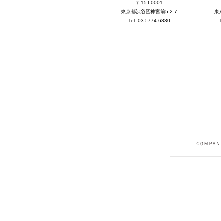
〒150-0001
東京都渋谷区神宮前5-2-7
東
Tel. 03-5774-6830
FACEBOOK
I
CRUIT
PRIVACY POLICY
CONTACT
SITEMAP