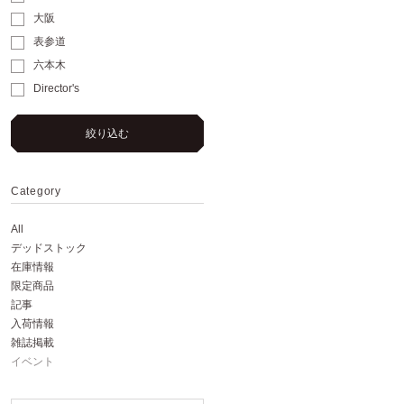
大阪
表参道
六本木
Director's
絞り込む
Category
All
デッドストック
在庫情報
限定商品
記事
入荷情報
雑誌掲載
イベント