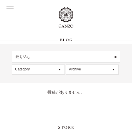
絞り込む
OFFICIAL
銀座
Category
Archive
All
名古屋
All
大阪
記事
2026年7月 [4]
表参道
六本木
投稿がありません。
デッドストック
2026年6月 [2]
Director's
在庫情報
2026年5月 [1]
限定商品
2026年4月 [7]
絞り込む
入荷情報
2026年3月 [5]