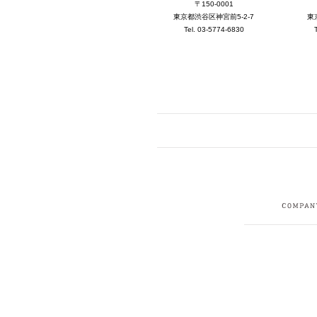
〒150-0001
東京都渋谷区神宮前5-2-7
東
Tel. 03-5774-6830
FACEBOOK
I
CRUIT
PRIVACY POLICY
CONTACT
SITEMAP