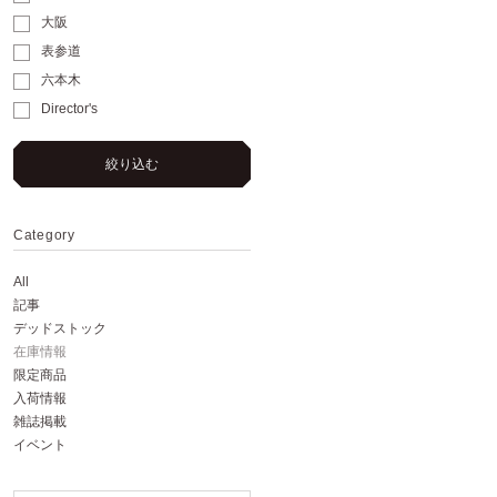
大阪
表参道
六本木
Director's
絞り込む
Category
All
記事
デッドストック
在庫情報
限定商品
入荷情報
雑誌掲載
イベント