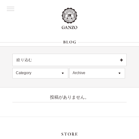
絞り込む
OFFICIAL
銀座
Category
Archive
All
名古屋
All
大阪
記事
2026年8月 [1]
表参道
六本木
投稿がありません。
デッドストック
2026年7月 [4]
Director's
在庫情報
2026年6月 [2]
限定商品
2026年5月 [1]
絞り込む
入荷情報
2026年4月 [7]