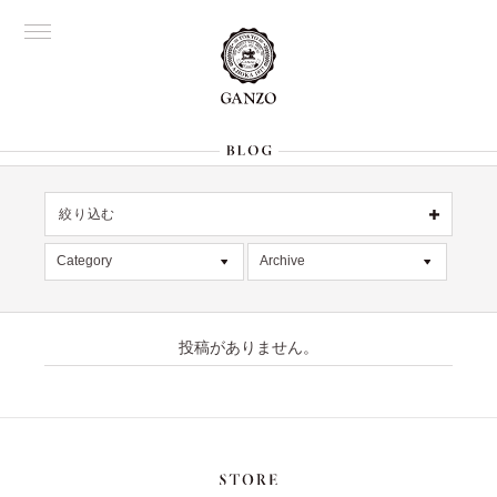
絞り込む
OFFICIAL
銀座
Category
Archive
All
名古屋
All
大阪
デッドストック
2026年8月 [1]
表参道
六本木
投稿がありません。
在庫情報
2026年7月 [4]
Director's
限定商品
2026年6月 [2]
記事
2026年5月 [1]
絞り込む
入荷情報
2026年4月 [7]