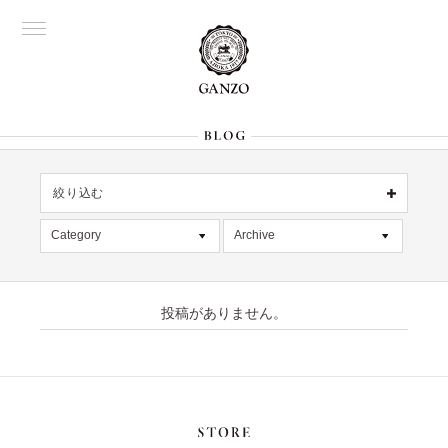
絞り込む
OFFICIAL
銀座
Category
Archive
All
名古屋
All
大阪
デッドストック
2026年8月 [1]
表参道
六本木
投稿がありません。
在庫情報
2026年7月 [4]
Director's
限定商品
2026年6月 [2]
記事
2026年5月 [1]
絞り込む
入荷情報
2026年4月 [7]