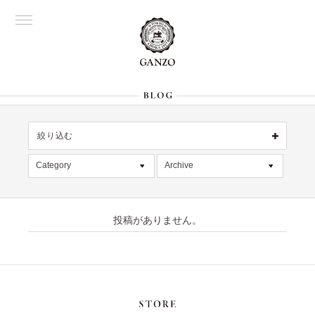
絞り込む
OFFICIAL
銀座
Category
Archive
All
名古屋
All
大阪
デッドストック
2026年8月 [1]
表参道
六本木
投稿がありません。
在庫情報
2026年7月 [4]
Director's
限定商品
2026年6月 [2]
記事
2026年5月 [1]
絞り込む
入荷情報
2026年4月 [7]