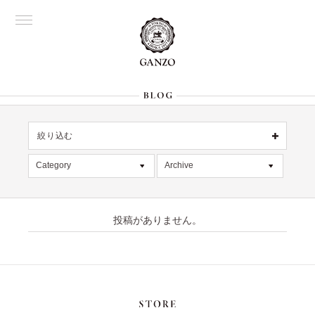
絞り込む
名古屋
OFFICIAL
Category
Archive
All
銀座
All
大阪
限定商品
2026年8月 [1]
表参道
六本木
投稿がありません。
記事
2026年7月 [4]
Director's
デッドストック
2026年6月 [2]
在庫情報
2026年5月 [1]
絞り込む
入荷情報
2026年4月 [7]