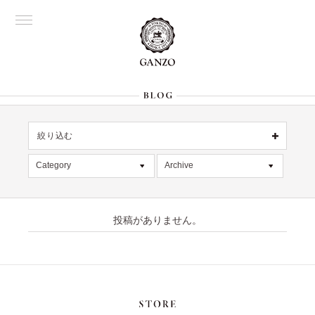
絞り込む
OFFICIAL
銀座
Category
Archive
All
名古屋
All
大阪
デッドストック
2026年8月 [1]
表参道
六本木
投稿がありません。
在庫情報
2026年7月 [4]
Director's
限定商品
2026年6月 [2]
記事
2026年5月 [1]
絞り込む
入荷情報
2026年4月 [7]