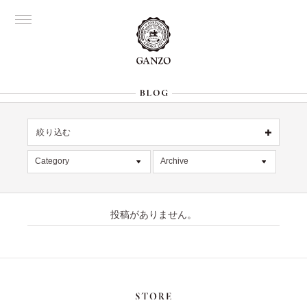
絞り込む
OFFICIAL
銀座
Category
Archive
All
名古屋
All
大阪
記事
2026年8月 [1]
表参道
六本木
投稿がありません。
デッドストック
2026年7月 [4]
Director's
在庫情報
2026年6月 [2]
限定商品
2026年5月 [1]
絞り込む
入荷情報
2026年4月 [7]