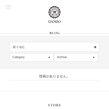
絞り込む
名古屋
OFFICIAL
Category
Archive
All
銀座
All
大阪
限定商品
2026年8月 [1]
表参道
六本木
投稿がありません。
記事
2026年7月 [4]
Director's
デッドストック
2026年6月 [2]
在庫情報
2026年5月 [1]
絞り込む
入荷情報
2026年4月 [7]