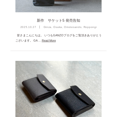
2022年8月 [1]
2022年5月 [1]
2022年4月 [3]
新作 サケット5 発売告知
2025.10.27
Ginza, Osaka, Omotesando, Roppongi
2022年3月 [3]
皆さまこんにちは。 いつもGANZOブログをご覧頂きありがとう
2022年2月 [2]
ございます。 GA …
Read More
2020年8月 [1]
2019年12月 [1]
2019年11月 [2]
2019年10月 [1]
2019年3月 [1]
2018年5月 [1]