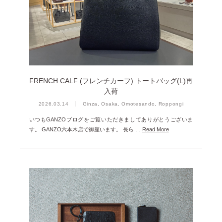
雑誌掲載
2026年1月 [2]
イベント
2025年12月 [2]
2025年11月 [6]
2025年10月 [8]
2025年9月 [8]
FRENCH CALF (フレンチカーフ) トートバッグ(L)再
入荷
2025年8月 [5]
2026.03.14
Ginza, Osaka, Omotesando, Roppongi
2025年7月 [3]
いつもGANZOブログをご覧いただきましてありがとうございま
2025年6月 [3]
す。 GANZO六本木店で御座います。 長ら …
Read More
2025年5月 [3]
2025年4月 [7]
2025年3月 [1]
2025年2月 [5]
2025年1月 [1]