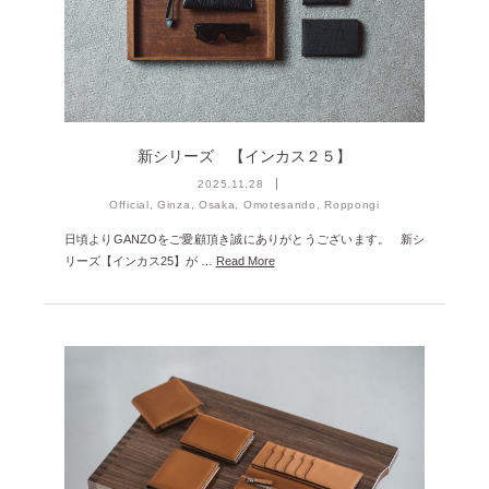
2024年12月 [2]
2024年11月 [5]
2024年10月 [5]
2024年9月 [5]
新シリーズ 【インカス２５】
2024年8月 [2]
2025.11.28
2024年7月 [6]
Official, Ginza, Osaka, Omotesando, Roppongi
日頃よりGANZOをご愛顧頂き誠にありがとうございます。 新シ
2024年6月 [4]
リーズ【インカス25】が …
Read More
2024年5月 [4]
2024年4月 [3]
2024年3月 [10]
2024年2月 [1]
2024年1月 [1]
2023年12月 [7]