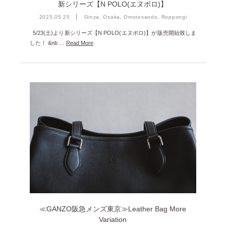
新シリーズ【N POLO(エヌポロ)】
2025.05.25
Ginza, Osaka, Omotesando, Roppongi
5/23(土)より新シリーズ【N POLO(エヌポロ)】が販売開始致しま
した！ &nb …
Read More
≪GANZO阪急メンズ東京≫Leather Bag More
Variation