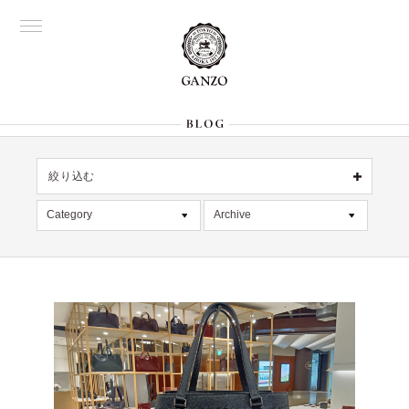
絞り込む
OFFICIAL
銀座
Category
Archive
All
名古屋
All
大阪
記事
2026年7月 [4]
表参道
六本木
デッドストック
2026年6月 [2]
Director's
在庫情報
2026年5月 [1]
限定商品
2026年4月 [7]
絞り込む
入荷情報
2026年3月 [5]