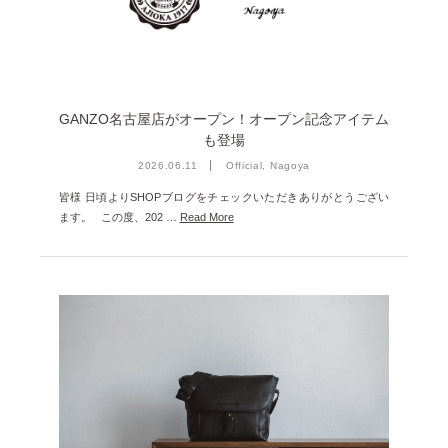
雑誌掲載
2026年1月 [2]
イベント
2025年12月 [2]
2025年11月 [6]
GANZO名古屋店がオープン！オープン記念アイテム
2025年10月 [8]
も登場
2025年9月 [8]
2026.06.11
Official, Nagoya
2025年8月 [5]
皆様 日頃よりSHOPブログをチェックいただきありがとうござい
ます。 この度、202 …
Read More
2025年7月 [3]
2025年6月 [3]
2025年5月 [3]
2025年4月 [7]
2025年3月 [1]
2025年2月 [5]
2025年1月 [1]