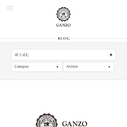
絞り込む
OFFICIAL
銀座
Category
Archive
All
名古屋
All
大阪
記事
2026年7月 [4]
表参道
六本木
デッドストック
2026年6月 [2]
Director's
在庫情報
2026年5月 [1]
限定商品
2026年4月 [7]
絞り込む
入荷情報
2026年3月 [5]