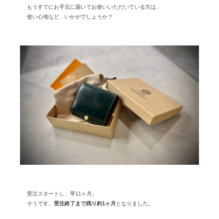
2023年12月 [7]
もうすでにお手元に届いてお使いいただいている方は、
使い心地など、いかがでしょうか？
2023年11月 [6]
2023年9月 [4]
2023年8月 [6]
2023年7月 [4]
2023年6月 [5]
2023年5月 [4]
2023年4月 [6]
2023年3月 [2]
2023年2月 [4]
2022年12月 [2]
2022年11月 [2]
受注スタートし、早11ヶ月。
そうです、
受注終了まで残り約1ヶ月
となりました。
2022年10月 [1]