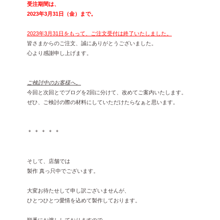
2022年9月 [1]
受注期間は、
2023年3月31日（金）まで。
2022年8月 [1]
2023年3月31日をもって、ご注文受付は終了いたしました。
2022年5月 [1]
皆さまからのご注文、誠にありがとうございました。
2022年4月 [3]
心より感謝申し上げます。
2022年3月 [3]
ご検討中のお客様へ。
2022年2月 [2]
今回と次回とでブログを2回に分けて、改めてご案内いたします。
ぜひ、ご検討の際の材料にしていただけたらなぁと思います。
2020年8月 [1]
2019年12月 [1]
＊ ＊ ＊ ＊ ＊
2019年11月 [2]
2019年10月 [1]
そして、店舗では
2019年3月 [1]
製作 真っ只中でございます。
2018年5月 [1]
大変お待たせして申し訳ございませんが、
ひとつひとつ愛情を込めて製作しております。
順番にお渡ししておりますので、