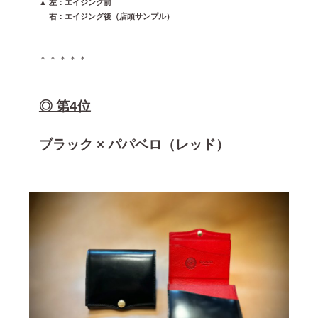
▲ 左：エイジング前
▲
右：エイジング後（店頭サンプル）
＊ ＊ ＊ ＊ ＊
◎ 第4位
ブラック × パパベロ（レッド）