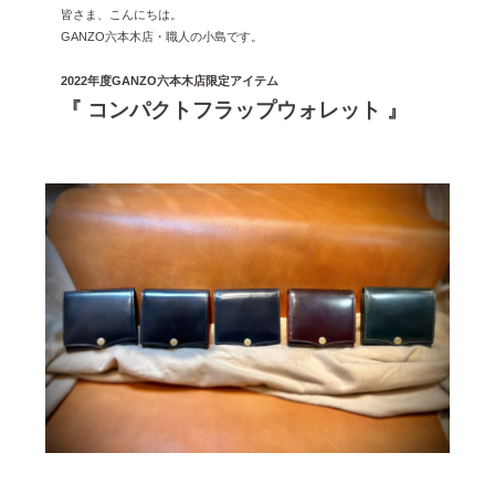
皆さま、こんにちは。
雑誌掲載
2026年3月 [5]
GANZO六本木店・職人の小島です。
イベント
2026年1月 [2]
2022年度GANZO六本木店限定アイテム
2025年12月 [2]
『 コンパクトフラップウォレット 』
2025年11月 [6]
2025年10月 [8]
2025年9月 [8]
2025年8月 [5]
2025年7月 [3]
2025年6月 [3]
2025年5月 [3]
2025年4月 [7]
2025年3月 [1]
2025年2月 [5]