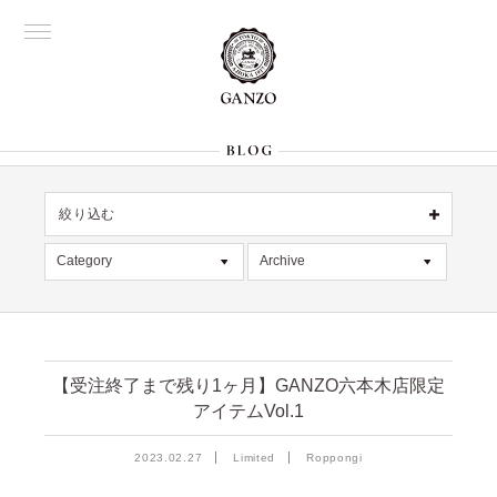
絞り込む
名古屋
OFFICIAL
Category
Archive
All
銀座
All
大阪
限定商品
2026年8月 [1]
表参道
六本木
記事
2026年7月 [4]
Director's
【受注終了まで残り1ヶ月】GANZO六本木店限定
アイテムVol.1
デッドストック
2026年6月 [2]
在庫情報
2026年5月 [1]
絞り込む
2023.02.27
Limited
Roppongi
入荷情報
2026年4月 [7]