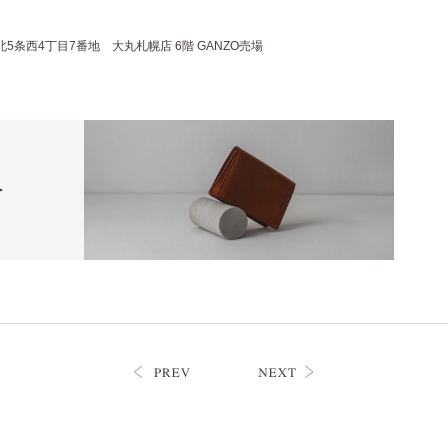
。
北5条西4丁目7番地 大丸札幌店 6階 GANZO売場
）