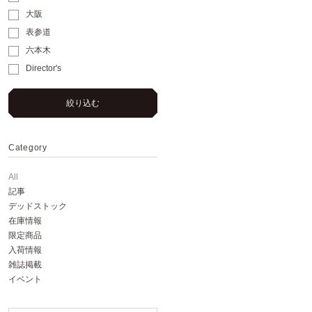
大阪
表参道
六本木
Director's
絞り込む
Category
All
記事
デッドストック
在庫情報
限定商品
入荷情報
雑誌掲載
イベント