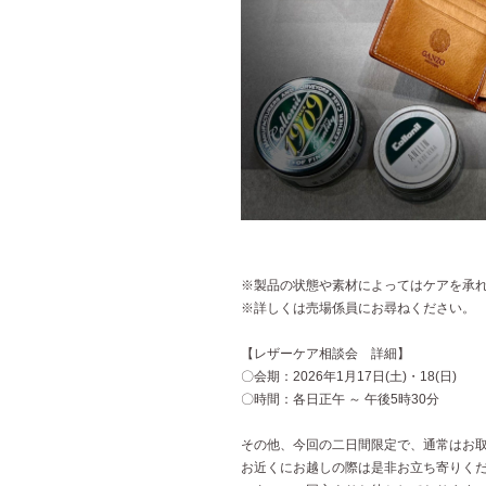
※製品の状態や素材によってはケアを承
※詳しくは売場係員にお尋ねください。
【レザーケア相談会 詳細】
〇会期：2026年1月17日(土)・18(日)
〇時間：各日正午 ～ 午後5時30分
その他、今回の二日間限定で、通常はお
お近くにお越しの際は是非お立ち寄りく