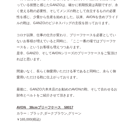
っている状態と感じたGANZOは、確かに初期投資は高額ですが、永
く使える鞄の必要性、そしてメンズの鞄として自立するものの必要
性を感じ、少量から生産を始めました。以来、AVONを含めブライド
ルの鞄は、GANZOのビジネスバッグの主役を担っております。
コロナ以降、仕事の仕方が変わり、ブリーフケースを必要としてい
ないお客様が増えていると同時に、「ここ一番の場ではブリーフケ
ースを」というお客様も増えつつあります。
是非、GANZO、そしてAVONシリーズのブリーフケースをご覧頂け
ればと思います。
間違いなく、長らく御愛用いただける革であると同時に、永らく御
愛用いただける鞄に仕上がっております。
最後に、GANZO六本木店のお勧めのAVONの鞄、そして合わせるお
財布とベルトをご紹介させて頂きます。
AVON 38cmブリーフケース 58017
カラー：ブラック,ダークブラウン,グリーン
￥165,000(税込)