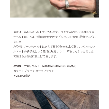
最後は、AVONのベルトでございます。今までGANZOで展開してき
たベルトは、ベルト幅は30mmのややビジネス向けのお品物でござい
ました。
AVONシリーズのベルトはあえて幅を35mmと太く取り、パンツのシ
ルエットの多様化という流行に対応しつつ、革をしっかりと楽しん
で頂けるお品物に仕上げております。
AVON 平造りベルト 59099/59100/59101（S,M,L)
カラー：ブラック,ダークブラウン
￥25,300(税込)