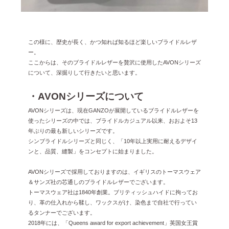
この様に、歴史が長く、かつ知れば知るほど楽しいブライドルレザ
ー。
ここからは、そのブライドルレザーを贅沢に使用したAVONシリーズ
について、深掘りして行きたいと思います。
・AVONシリーズについて
AVONシリーズは、現在GANZOが展開しているブライドルレザーを
使ったシリーズの中では、ブライドルカジュアル以来、おおよそ13
年ぶりの最も新しいシリーズです。
シンブライドルシリーズと同じく、「10年以上実用に耐えるデザイ
ンと、品質、縫製」をコンセプトに始まりました。
AVONシリーズで採用しておりますのは、イギリスのトーマスウェア
＆サンズ社の芯通しのブライドルレザーでございます。
トーマスウェア社は1840年創業。ブリティッシュハイドに拘ってお
り、革の仕入れから鞣し、ワックスがけ、染色まで自社で行ってい
るタンナーでございます。
2018年には、「Queens award for export achievement」英国女王賞