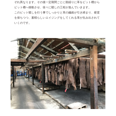
ぞれ異なります。その後一定期間ごとに順繰りに革をピット槽から
2023年12月 [7]
ピット槽へ移動させ、徐々に鞣しの工程が進んでいきます。
2023年11月 [6]
このピット鞣しを行う事でしっかりと革の繊維が引き締まり、硬度
を保ちつつ、素晴らしいエイジングをしてくれる革が生み出されて
2023年9月 [4]
いくのです。
2023年8月 [6]
2023年7月 [4]
2023年6月 [5]
2023年5月 [4]
2023年4月 [6]
2023年3月 [2]
2023年2月 [4]
2022年12月 [2]
2022年11月 [2]
2022年10月 [1]