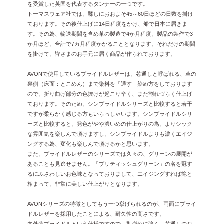
を受賞した英国を代表するタンナーの一つです。
トーマスウェア社では、鞣しにおおよそ45～60日ほどの日数を掛け
ております。その後仕上げに14日程度をかけ、船で日本に届きま
す。その為、輸送期間を含め革の製造で4か月程度、製品の製作で3
か月ほど、合計で7カ月程度かかることとなります。それだけの期間
を掛けて、皆さまのお手元に届く商品が作られております。
AVONで使用しているブライドルレザーは、芯通しと呼ばれる、革の
裏側（床面：とこめん）まで染料を「通す」染め方をしております
ので、折り曲げ部分の色抜けが起こり辛く、また割れづらく仕上げ
ております。そのため、シンブライドルシリーズと比較すると若干
ですが柔らかく感じる方もいらっしゃいます。シンブライドルシリ
ーズと比較すると、発色がやや濃いめの仕上がりの為、よりシック
な雰囲気を楽しんで頂けますし、シンブライドルよりも濃くエイジ
ングする為、変化も楽しんで頂けるかと思います。
また、ブライドルレザーのシリーズでは久々の、グリーンの展開が
あることも見逃せません。「ブリティッシュグリーン」の名を冠す
るにふさわしいお色味となっておりまして、エイジングすれば艶と
相まって、非常に美しい仕上がりとなります。
AVONシリーズの特徴としてもう一つ挙げられるのが、両面にブライ
ドルレザーを採用したことによる、耐久性の高さです。