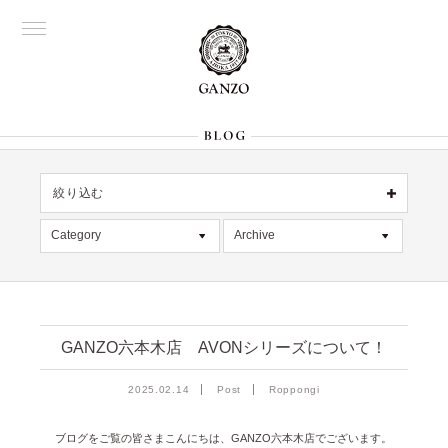
絞り込む
OFFICIAL
銀座
Category
Archive
All
名古屋
All
大阪
記事
2026年8月 [1]
表参道
六本木
デッドストック
2026年7月 [4]
Director's
GANZO六本木店 AVONシリーズについて！
在庫情報
2026年6月 [2]
2025.02.14
Post
Roppongi
限定商品
2026年5月 [1]
絞り込む
入荷情報
2026年4月 [7]
ブログをご覧の皆さまこんにちは、GANZO六本木店でございます。