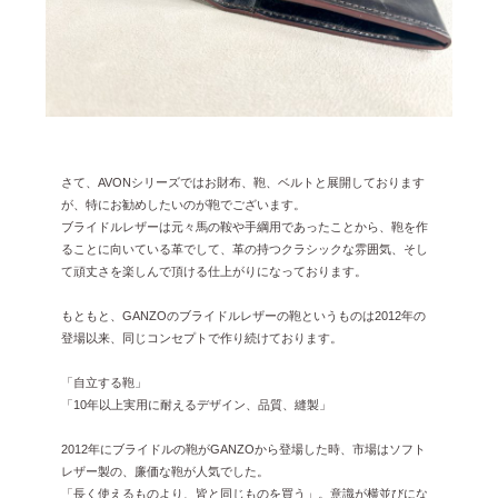
さて、AVONシリーズではお財布、鞄、ベルトと展開しております
が、特にお勧めしたいのが鞄でございます。
ブライドルレザーは元々馬の鞍や手綱用であったことから、鞄を作
ることに向いている革でして、革の持つクラシックな雰囲気、そし
て頑丈さを楽しんで頂ける仕上がりになっております。
もともと、GANZOのブライドルレザーの鞄というものは2012年の
登場以来、同じコンセプトで作り続けております。
「自立する鞄」
「10年以上実用に耐えるデザイン、品質、縫製」
2012年にブライドルの鞄がGANZOから登場した時、市場はソフト
レザー製の、廉価な鞄が人気でした。
「長く使えるものより、皆と同じものを買う」。意識が横並びにな