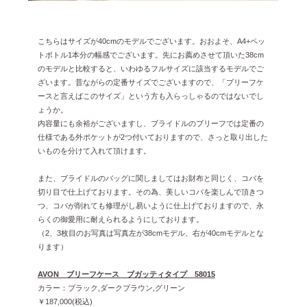
こちらはサイズが40cmのモデルでございます。おおよそ、A4+ペッ
トボトル1本分の幅感でございます。先にお薦めさせて頂いた38cm
のモデルと比較すると、いわゆるフルサイズに該当するモデルでご
ざいます。昔ながらの定番サイズでございますので、「ブリーフケ
ースと言えばこのサイズ」という方も入らっしゃるのではないでし
ょうか。
内容量にも余裕がございますし、ブライドルのブリーフでは定番の
仕様である外ポケットが2つ付いておりますので、さっと取り出した
いものを分けて入れて頂けます。
また、ブライドルのバッグに関しましてはお財布と同じく、コバを
切り目で仕上げております。その為、美しいコバを楽しんで頂きつ
つ、コバが削れても修理がし易いように仕上げておりますので、永
らくの御愛用に耐えられるようにしております。
（2、3枚目のお写真は写真左が38cmモデル、右が40cmモデルとな
ります）
AVON ブリーフケース ブガッティタイプ 58015
カラー：ブラック,ダークブラウン,グリーン
￥187,000(税込)