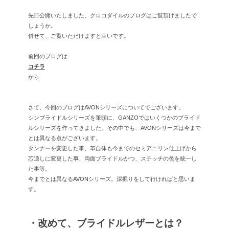
雑誌掲載
2026年3月 [5]
先日公開いたしました、クロコダイルのブログはご覧頂けましたで
しょうか。
イベント
2026年1月 [2]
併せて、ご覧いただけますと幸いです。
2025年12月 [2]
前回のブログは
2025年11月 [6]
コチラ
から
2025年10月 [8]
2025年9月 [8]
さて、今回のブログはAVONシリーズについてでございます。
2025年8月 [5]
シンブライドルシリーズを筆頭に、GANZOではいくつかのブライド
ルシリーズを作ってきました。その中でも、AVONシリーズは今まで
2025年7月 [3]
とは異なる点がございます。
タンナーを変更した事、革自体も今までのセミアニリン仕上げから
2025年6月 [3]
芯通しに変更した事、両面ブライドルかつ、ステッチの色を統一し
2025年5月 [3]
た事等。
今までとは異なるAVONシリーズ。深掘りをして行ければと思いま
2025年4月 [7]
す。
2025年3月 [1]
2025年2月 [5]
・改めて、ブライドルレザーとは？