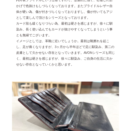
内外装ブライドルという仕様ですので、型崩れに強く、芯通しのお
かげで色抜けもしづらくなっております。またブライドルレザー自
体が硬い為、傷が付きづらくなっておりますし、傷が付いてもアジ
として楽しんで頂けるシリーズとなっております。
カード段も緩くなりづらい為、最初は硬さを感じますが、徐々に馴
染み、長く使い込んでもカードが抜けやすくなってしまうという事
とも無縁でございます。
イメージとしては、革靴に近いでしょうか。最初は靴擦れを起こ
し、足が痛くなりますが、3ヶ月から半年ほどで足に馴染み、第二の
皮膚として欠かせない存在となっていきます。AVONシリーズも同じ
く、最初は硬さを感じますが、徐々に馴染み、ご自身の生活に欠か
せない存在となっていくかと思います。