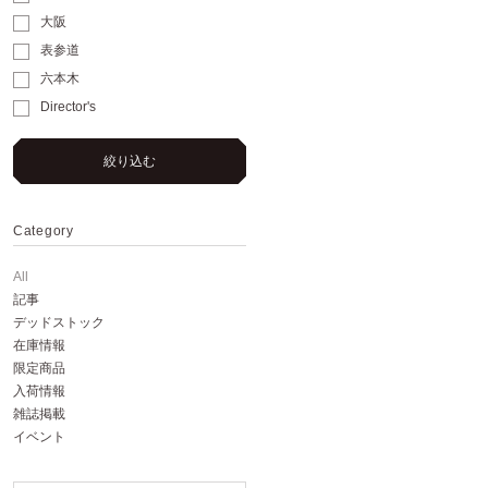
大阪
表参道
六本木
Director's
絞り込む
Category
All
記事
デッドストック
在庫情報
限定商品
入荷情報
雑誌掲載
イベント